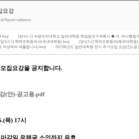
모집요강
ew.do?layout=unknown
hwp
[양식1-2] 숙명여자대학교 일반대학원 학업및연구계획서 ◆ 석․박사통합과정
[양식3-1] 학력조회동의서(국내대학용).hwp
[양식3-2] 학위조회동의(해외대학용).
 작성하여 제출합니다).hwp
2025학년도 일반대학원 전기 추가모집 요강(안)-공고
 모집요강을 공지합니다.
(안)-공고용.pdf
26.(목) 17시
 27.(금) 마감일 우체국 소인까지 유효