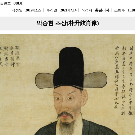
글번호
68831
작성일
2019.02.27
수정일
2021.07.14
작성자
총관리자
조회수
1528
박승현 초상(朴升鉉肖像)