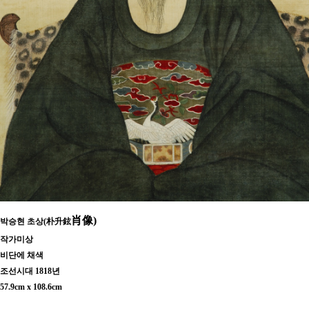
肖
像)
박승현 초상(朴升鉉
작가미상
비단에 채색
조선시대 1818년
57.9cm x 108.6cm