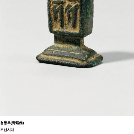
청동추(靑銅鎚)
조선시대