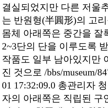
결실되었지만 다른 저울추의
는 반원형(半圓形)의 고
몸체 아래쪽은 중간을 잘
2~3단의 단을 이루도록 
작품도 일부 남아있지만 
진 것으로
/bbs/museum/84
01 17:32:09.0
총관리자
청
자의 아래쪽은 직립된 구