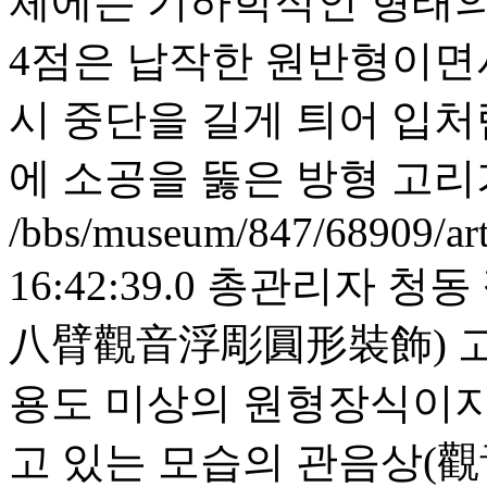
체에는 기하학적인 형태의
4점은 납작한 원반형이면
시 중단을 길게 틔어 입처
에 소공을 뚫은 방형 고리
/bbs/museum/847/68909/ar
16:42:39.0
총관리자
청동
八臂觀音浮彫圓形裝飾) 고
용도 미상의 원형장식이지
고 있는 모습의 관음상(