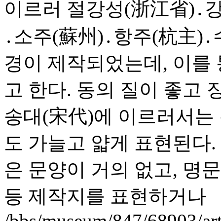
이르러 절강성(浙江省)․강
․소주(蘇州)․항주(杭主)
경이 제작되었는데, 이를
고 한다. 동의 질이 좋고
송대(宋代)에 이르러서는
도 가늘고 얇게 표현된다.
은 문양이 거의 없고, 명문에
등 제작지를 표현하거나
/bbs/museum/847/68903/ar