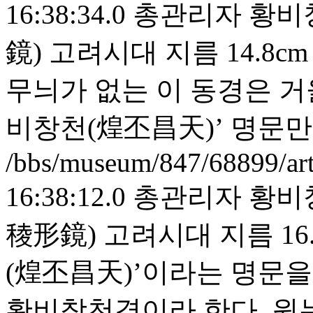
16:38:34.0
총관리자
황비
鏡) 고려시대 지름 14.8
무늬가 없는 이 동경은 거
비창천(煌丕昌天)’ 명문만
/bbs/museum/847/68899/ar
16:38:12.0
총관리자
황비
稜形鏡) 고려시대 지름 16
(煌丕昌天)’이라는 명문
황비창천경이라 한다. 원뉴