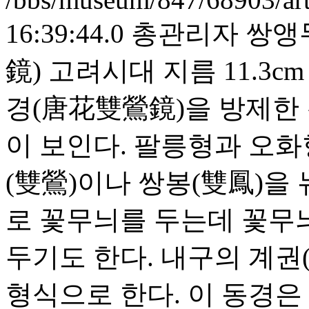
16:39:44.0
총관리자
쌍앵
鏡) 고려시대 지름 11.3
경(唐花雙鶯鏡)을 방제한
이 보인다. 팔릉형과 오화
(雙鶯)이나 쌍봉(雙鳳)을 
로 꽃무늬를 두는데 꽃무
두기도 한다. 내구의 계권
형식으로 한다. 이 동경은 