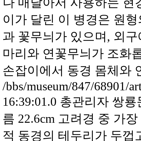
나 매달아서 사용하는 현
이가 달린 이 병경은 원형
과 꽃무늬가 있으며, 외구
마리와 연꽃무늬가 조화롭
손잡이에서 동경 몸체와 
/bbs/museum/847/68901/ar
16:39:01.0
총관리자
쌍룡
름 22.6cm 고려경 중 
적 동경의 테두리가 두껍고