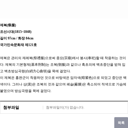
제복(祭服)
조선시대(1815~1848)
길이 97cm / 화장 84cm
국가민속문화재 제121호
제복은 관리의 제례복(祭禮服)으로써 종묘(宗廟)에서 봉사(奉祀)할 때 착용하는 것이
다. 제복의 기본형제(基本刑制)는 조복(朝服)과 같으나 흑초의에 백초중단을 받쳐 입
고 백초방심곡령(白綃方心曲領)을 목에 걸었다.
이 제복은 흥완군이 착용하던 것으로 바탕색은 암자색(暗紫色)으로 되었고 중단은 백
색이다. 그러나 상(裳)은 조복의 것과 같으며 폐슬(蔽膝)은 축소되어 적색으로 가슴에
붙였으며 방심곡령을 목에 걸었다.
첨부파일
첨부파일이(가) 없습니다.