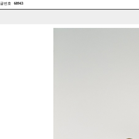
글번호
68943