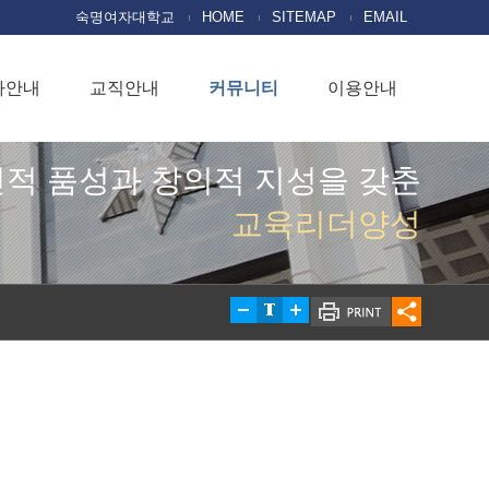
숙명여자대학교
HOME
SITEMAP
EMAIL
사안내
교직안내
커뮤니티
이용안내
적 품성과 창의적 지성을 갖춘
교육리더양성