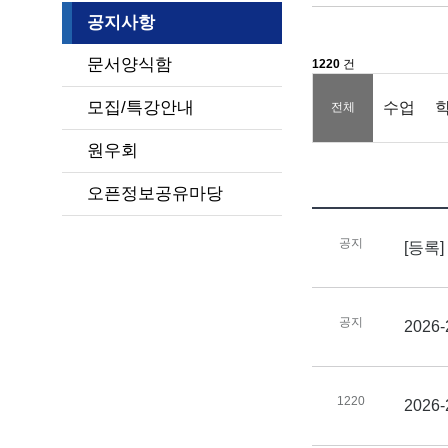
공지사항
문서양식함
1220
건
모집/특강안내
수업
전체
원우회
오픈정보공유마당
공지
[등록
공지
202
1220
2026