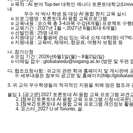
o 목적 : AI 분야 Top-tier 대학인 캐나다 토론토대학교(Universi
내
우수 석·박사 학생 등 대상 AI 융합 현지 교육 실시
o 프로그램명 : 토론토대 AI 융합 교육프로그램
o 교육내용 : 코스웍 총 3-4과목 수강(4개월) 프로젝트 수행
o 교육기간 : 2027년 1월 ~ 2027년 6월(최대 6개월)
o 선발인원 : 25명 내외
o 지원대상 : AI 활용에 관심 있는 국내 소재 대학(원) 석?
o 지원내용 : 교육비, 체재비, 항공료, 여행자 보험료 등
나. 참가신청
o 모집 기간 : 2026년6월1일(월) ~ 8월2일(일)
o 이메일 접수 : globalaiedu@sogang.ac.kr (방문 및 우편
다. 협조요청사항 : 귀교의 관련 학과 홈페이지 및 게시판에
※ 세부내용은 첨부의 공고문 및 홈페이지(http://globalaiedu
3. 귀 교의 우수학생들의 적극적인 지원을 위해 많은 협조과
붙임 1. [공고문] 2027 토론토대 AI 융합 교육 프로그램 파견
2. [첨부1] 토론토대 AI 융합 교육 프로그램 신청서(국문) 
3. [첨부2] 토론토대 AI 융합 교육 프로그램 개인정보 활용
4. 포스터_2027 U of Toronto. 끝.