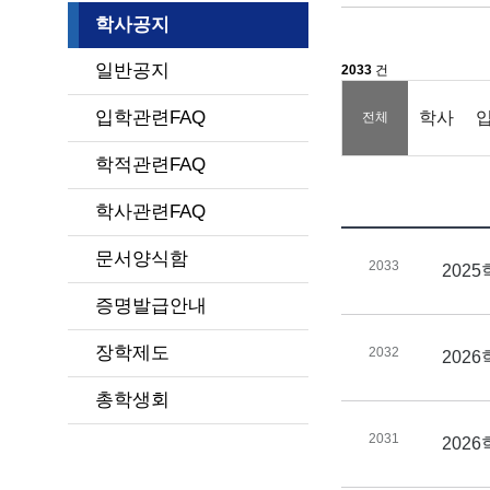
학사공지
일반공지
2033
건
입학관련FAQ
학사
전체
학적관련FAQ
학사관련FAQ
문서양식함
2033
2025
증명발급안내
장학제도
2032
202
총학생회
2031
202