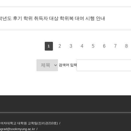
5학년도 후기 학위 취득자 대상 학위복 대여 시행 안내
2
3
4
5
6
7
8
1
검색어 입력
숙명여자대학교 대학원 교학팀(진리관210호)
smgrad@sookmyung.ac.kr