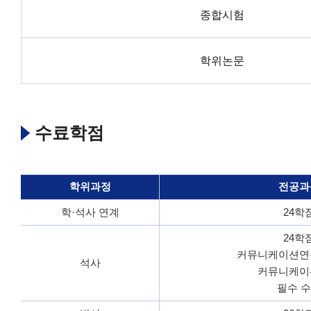
종합시험
학위논문
수료학점
학위과정
전공과
학·석사 연계
24학
24학
커뮤니케이션연
석사
커뮤니케이
필수 