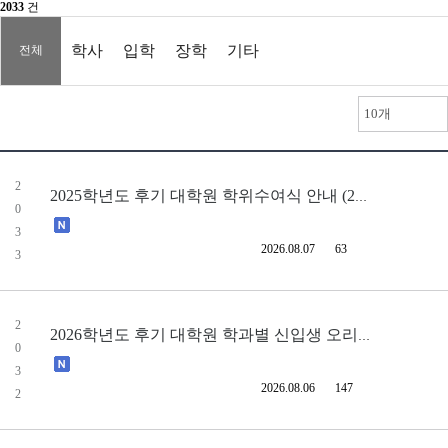
2033
건
학사
입학
장학
기타
전체
10개
2
2025학년도 후기 대학원 학위수여식 안내 (2026.8.21 오후 3시)
0
3
2026.08.07
63
3
2
2026학년도 후기 대학원 학과별 신입생 오리엔테이션 개최 일정 안내
0
3
2026.08.06
147
2