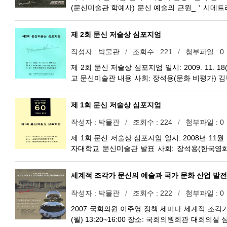
(문신미술관 학예사) 문신 예술의 근원_＇시메트
화공간 ＇성＇ 대표) 미래 컬처노믹스 시대를 위
제 2회 문신 저술상 심포지엄
작성자
박물관
조회수
221
첨부파일
0
제 2회 문신 저술상 심포지엄 일시: 2009. 11.
교 문신미술관 내용 사회: 장석용(문화 비평가) 
수, 철학박사) <＇2009 제 2회 문신 저술상＇
장) 문신 조각의 형태소(形態素)와 성격소(性格
제 1회 문신 저술상 심포지엄
위한 방향설정: 조각가 문신 그리고 문신 예술을
원 미술이론 석사) 욕망과 타부의 접점-문신 
작성자
박물관
조회수
224
첨부파일
0
문신 조각, 빗나는 생명률의 시어-유기성과 밸러
제 1회 문신 저술상 심포지엄 일시: 2008년 11월 
자대학교 문신미술관 발표 사회: 장석용(한국영
시메트리 조각에 나타난 음악성-조각의 은빛 날개
명여자대학교 미술사학과 석사) 문신의 기념 조각
세계적 조각가 문신의 예술과 국가 문화 산업 발전
의 정신성과 열린 텍스트-문신 회화와 조각을 연
경조각과 문신
작성자
박물관
조회수
222
첨부파일
0
2007 국회의원 이주영 정책 세미나 세계적 조각가 문
(월) 13:20~16:00 장소: 국회의원회관 대회의