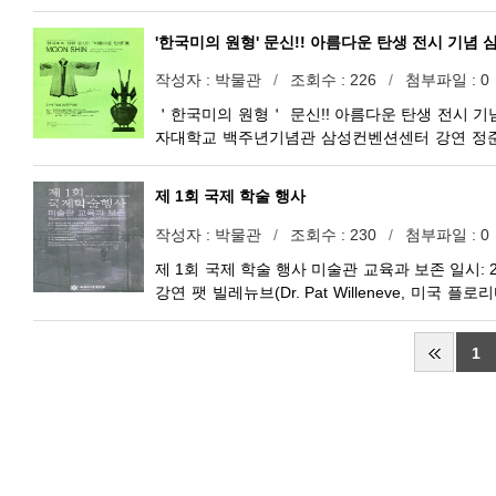
부(한국일보 논설위원 실장) 문신의 삶과 예술이 
세계화를 통한 국가 문화 산업 발전 전략 2. 패널 
'한국미의 원형' 문신!! 아름다운 탄생 전시 기념
도민일보 사장) 이형호(문화관광부 예술정책팀장
주간)
작성자
박물관
조회수
226
첨부파일
0
＇한국미의 원형＇ 문신!! 아름다운 탄생 전시 기념 심포
자대학교 백주년기념관 삼성컨벤션센터 강연 정준
주((주)한리미티드대표이사, 한복산업마케팅연구소
제 1회 국제 학술 행사
작성자
박물관
조회수
230
첨부파일
0
제 1회 국제 학술 행사 미술관 교육과 보존 일시: 20
강연 팻 빌레뉴브(Dr. Pat Willeneve, 
앤 쿠오(Dr. Ann Kuo, InSEA 세계미술교
장) 조각의 보존과 복원: 야외 조각의 사례를 중
1
문신미술관 후원: 숙명여자대학교 문화관광학부