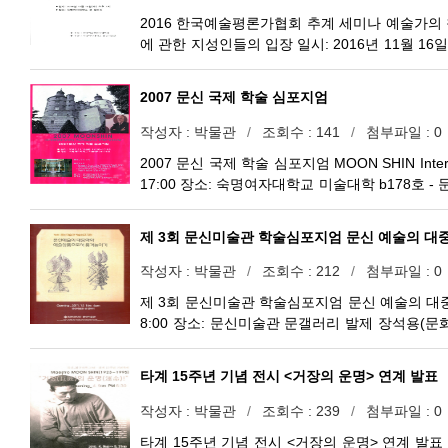
2016 한국예술평론가협회 추계 세미나 예술가의 
에 관한 지성인들의 입장 일시: 2016년 11월 1
가협의회 주관: 숙명여자대학교 문신미술관 발제 기
(한국일보, 주간한국 편집장) 예술가의 창작 정
2007 문신 국제 학술 심포지엄
로- 무용부문 / 이지혜(발레리나, 이화여대 무용과
심종숙(문학평론가, 외국어대 미네르바 교양대학 강
작성자
박물관
조회수
141
첨부파일
0
중헌(예술평론가, 조선일보 논설위원 및 서울예술
2007 문신 국제 학술 심포지엄 MOON SHIN Internati
인식 전환이 필요하다 영화부문 / 육정학(영화평론
17:00 장소: 숙명여자대학교 미술대학 b178호 - 문신
음악부문 / 정순영(음악평론가, 한국구제예술원 작
관 관장) ＇추상 미술과 문신 예술의 조형적 특성 
해 사례
초상(작가론)＇ - 사회: 김상철(미술세계 편집 주간
제 3회 문신미술관 학술심포지엄 문신 예술의 대
박사)
작성자
박물관
조회수
212
첨부파일
0
제 3회 문신미술관 학술심포지엄 문신 예술의 대중화와 
8:00 장소: 문신미술관 문갤러리 발제 장석용(문
술, 미술관, 타 예술과의 슬기로운 만남 정필주(
예술작품에 새로운 사회적 숨결을 불어넣다 김진
타계 15주년 기념 전시 <거장의 운명> 연계 발표
상적 선험적 이미지의 재발견 질의 박용운(서양화가
(한국화가, 홍익대 강사), 선종천(서양화가), 이근
작성자
박물관
조회수
239
첨부파일
0
타계 15주년 기념 전시 <거장의 운명> 연계 발표 일시: