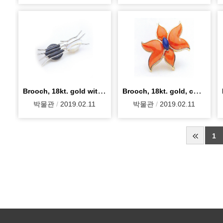
Brooch, 18kt. gold with rhodium, onyx, mother fo p
Brooch, 18kt. gold, coral, lapis lazuli, 3.4/3.1cm
박물관
2019.02.11
박물관
2019.02.11
1