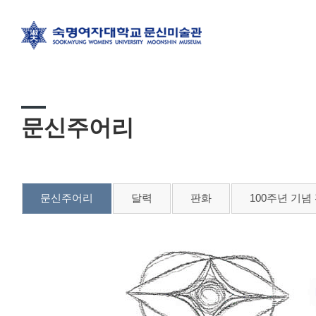
문신주어리
문신주어리
달력
판화
100주년 기